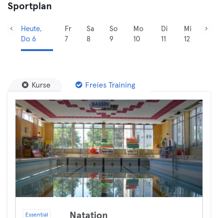
Sportplan
Heute,
Fr
Sa
So
Mo
Di
Mi
Do 6
7
8
9
10
11
12
Kurse
Freies Training
Natation
Essential