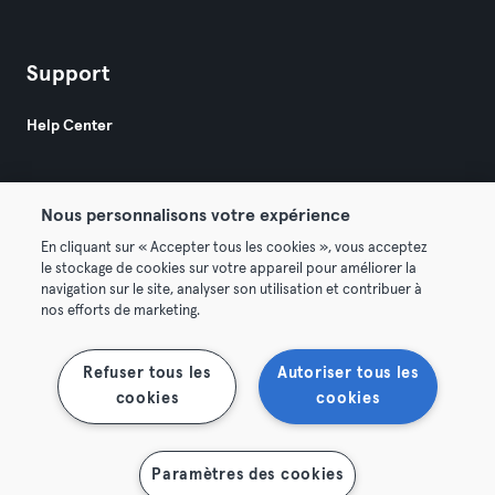
Support
Help Center
Nous personnalisons votre expérience
En cliquant sur « Accepter tous les cookies », vous acceptez
le stockage de cookies sur votre appareil pour améliorer la
© 2026 Urban Sports Group GmbH. All rights reserved.
navigation sur le site, analyser son utilisation et contribuer à
AGB
Datenschutz
Impressum
nos efforts de marketing.
Vertrag hier kündigen
Hier Verträge widerrufen
Refuser tous les
Autoriser tous les
cookies
cookies
Paramètres des cookies