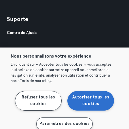
Suporte
Centro de Ajuda
Nous personnalisons votre expérience
En cliquant sur « Accepter tous les cookies », vous acceptez
le stockage de cookies sur votre appareil pour améliorer la
© 2026 Urban Sports Group GmbH. All rights reserved.
navigation sur le site, analyser son utilisation et contribuer à
Termos & Condições
Privacidade
Imprimir
nos efforts de marketing.
Rescindir contratos aqui
Cancelar contratos aqui
Refuser tous les
Autoriser tous les
cookies
cookies
Paramètres des cookies