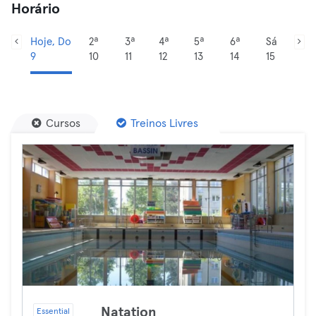
Horário
Hoje, Do
2ª
3ª
4ª
5ª
6ª
Sá
9
10
11
12
13
14
15
Cursos
Treinos Livres
Natation
Essential