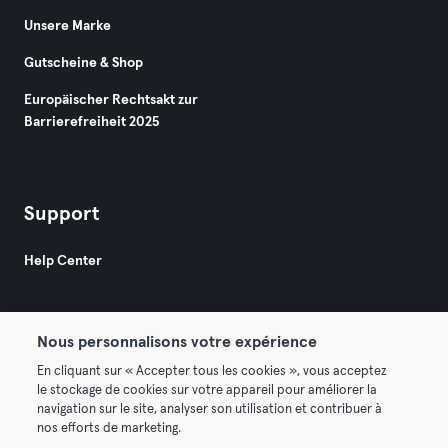
Unsere Marke
Gutscheine & Shop
Europäischer Rechtsakt zur
Barrierefreiheit 2025
Support
Help Center
Nous personnalisons votre expérience
En cliquant sur « Accepter tous les cookies », vous acceptez
le stockage de cookies sur votre appareil pour améliorer la
© 2026 Urban Sports Group GmbH. All rights reserved.
navigation sur le site, analyser son utilisation et contribuer à
AGB
Datenschutz
Impressum
nos efforts de marketing.