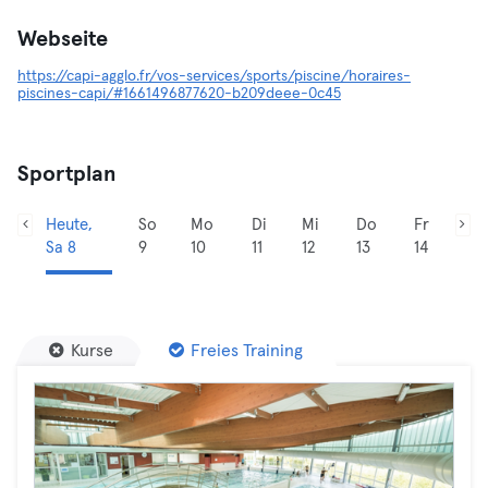
Webseite
https://capi-agglo.fr/vos-services/sports/piscine/horaires-
piscines-capi/#1661496877620-b209deee-0c45
Sportplan
Heute,
So
Mo
Di
Mi
Do
Fr
Sa 8
9
10
11
12
13
14
Kurse
Freies Training