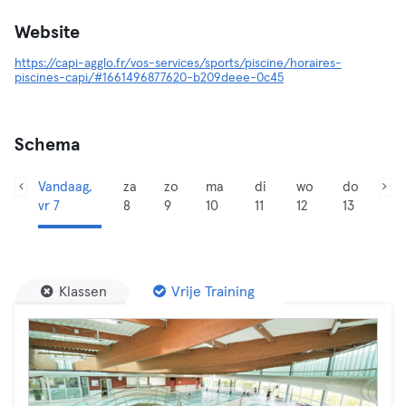
Website
https://capi-agglo.fr/vos-services/sports/piscine/horaires-
piscines-capi/#1661496877620-b209deee-0c45
Schema
Vandaag,
za
zo
ma
di
wo
do
vr 7
8
9
10
11
12
13
Klassen
Vrije Training