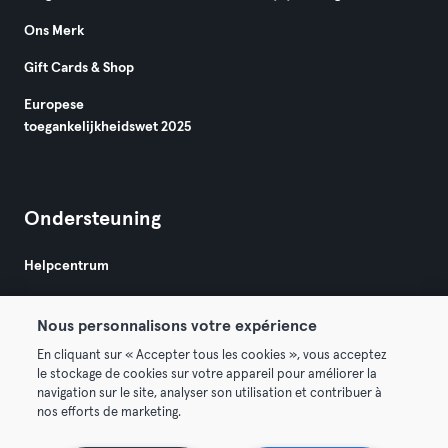
Ons Merk
Gift Cards & Shop
Europese
toegankelijkheidswet 2025
Ondersteuning
Helpcentrum
Nous personnalisons votre expérience
En cliquant sur « Accepter tous les cookies », vous acceptez
le stockage de cookies sur votre appareil pour améliorer la
navigation sur le site, analyser son utilisation et contribuer à
Algemene Voorwaarden
Privacy
Bedrijfsgegevens
nos efforts de marketing.