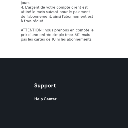
jours.
4. L'argent de votre compte client est
utilisé le mois suivant pour le paiement
de l'abonnement, ainsi l'abonnement est
à frais réduit.
ATTENTION : nous prenons en compte le
prix d'une entrée simple (max 3€) mais
pas les cartes de 10 ni les abonnements.
Support
Help Center