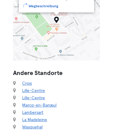
Wegbeschreibung
Andere Standorte
Croix
Lille-Centre
Lille-Centre
Marcq-en-Barœul
Lambersart
La Madeleine
Wasquehal