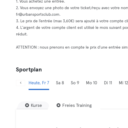
1. Vous achetez une entrée.
2. Vous envoyez une photo de votre ticket/reçu avec votre 
fr@urbansportsclub.com
.
3. Le prix de l’entrée (max 3,60€) sera ajouté à votre compte cli
4. L'argent de votre compte client est utilisé le mois suivant 
réduit.
ATTENTION : nous prenons en compte le prix d'une entrée simp
Sportplan
Heute, Fr 7
Sa 8
So 9
Mo 10
Di 11
Mi 12
Kurse
Freies Training