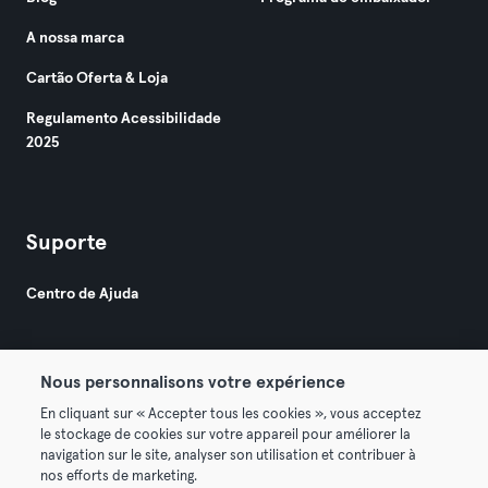
A nossa marca
Cartão Oferta & Loja
Regulamento Acessibilidade
2025
Suporte
Centro de Ajuda
Nous personnalisons votre expérience
En cliquant sur « Accepter tous les cookies », vous acceptez
le stockage de cookies sur votre appareil pour améliorer la
© 2026 Urban Sports Group GmbH. All rights reserved.
navigation sur le site, analyser son utilisation et contribuer à
Termos & Condições
Privacidade
Imprimir
nos efforts de marketing.