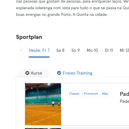
nas pessoas que gostam de pessoas, para enriquecer laços. Vária
esplanada solarenga com vista para tudo o que se passa na Qui
boas energias no grande Porto. A Quinta na cidade.
Sportplan
Heute, Fr 7
Sa 8
So 9
Mo 10
Di 11
Mi 12
Kurse
Freies Training
Pad
Classic
Premium
Max
Pade