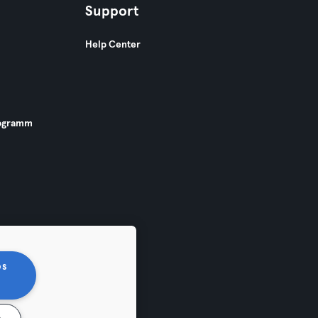
Support
Help Center
ogramm
os