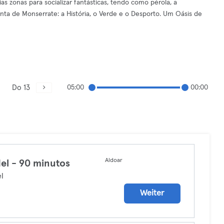
s zonas para socializar fantásticas, tendo como pérola, a
nta de Monserrate: a História, o Verde e o Desporto. Um Oásis de
Do 13
05:00
00:00
Aldoar
el - 90 minutos
l
Weiter