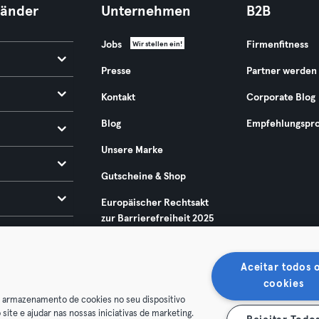
Länder
Unternehmen
B2B
Jobs
Firmenfitness
Wir stellen ein!
Presse
Partner werden
Kontakt
Corporate Blog
Blog
Empfehlungspr
Unsere Marke
Gutscheine & Shop
Europäischer Rechtsakt
zur Barrierefreiheit 2025
Aceitar todos 
cookies
o armazenamento de cookies no seu dispositivo
 site e ajudar nas nossas iniciativas de marketing.