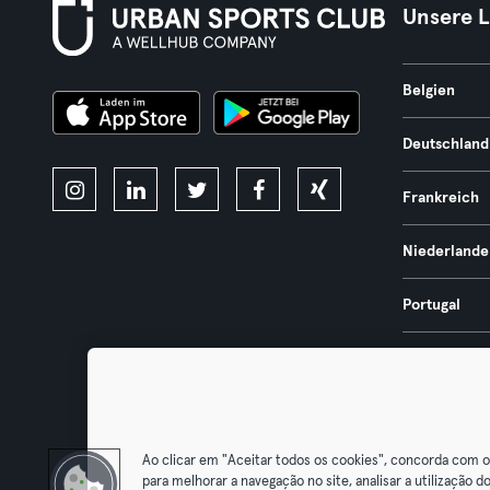
Unsere 
Belgien
Deutschland
Frankreich
Niederlande
Portugal
Spanien
Österreich
Ao clicar em "Aceitar todos os cookies", concorda com 
para melhorar a navegação no site, analisar a utilização do