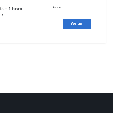
Aldoar
is - 1 hora
is
Weiter