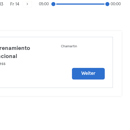
13
Fr 14
05:00
00:00
Chamartin
renamiento
cional
ess
Weiter