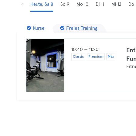
Heute, Sa 8
So 9
Mo 10
Di 11
Mi 12
Do 
Kurse
Freies Training
10:40 — 11:20
Ent
Classic
Premium
Max
Fun
Fitn