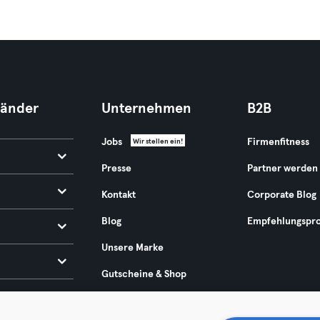
Länder
Unternehmen
B2B
Jobs
Firmenfitness
Wir stellen ein!
Presse
Partner werden
Kontakt
Corporate Blog
Blog
Empfehlungspr
Unsere Marke
Gutscheine & Shop
Europäischer Rechtsakt
zur Barrierefreiheit 2025