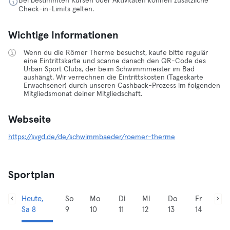
Bei bestimmten Kursen oder Aktivitäten können zusätzliche
Check-in-Limits gelten.
Wichtige Informationen
Wenn du die Römer Therme besuchst, kaufe bitte regulär
eine Eintrittskarte und scanne danach den QR-Code des
Urban Sport Clubs, der beim Schwimmmeister im Bad
aushängt. Wir verrechnen die Eintrittskosten (Tageskarte
Erwachsener) durch unseren Cashback-Prozess im folgenden
Mitgliedsmonat deiner Mitgliedschaft.
Webseite
https://svgd.de/de/schwimmbaeder/roemer-therme
Sportplan
Heute,
So
Mo
Di
Mi
Do
Fr
Sa 8
9
10
11
12
13
14