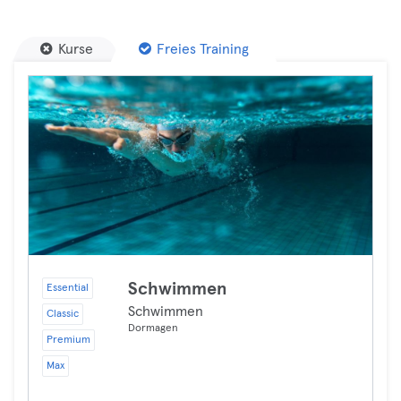
Kurse
Freies Training
Schwimmen
Essential
Schwimmen
Classic
Dormagen
Premium
Max