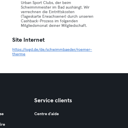
Urban Sport Clubs, der beim
Schwimmmeister im Bad aushängt. Wir
verrechnen die Eintrittskosten
(Tageskarte Erwachsener) durch unseren
Cashback-Prozess im folgenden
Mitgliedsmonat deiner Mitgliedschaft.
Site Internet
https://svgd.de/de/schwimmbaeder/roemer-
therme
Service clients
se
Centre d'aide
ire