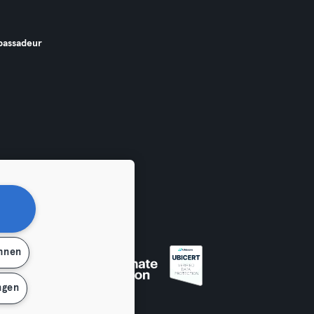
assadeur
ehnen
ngen