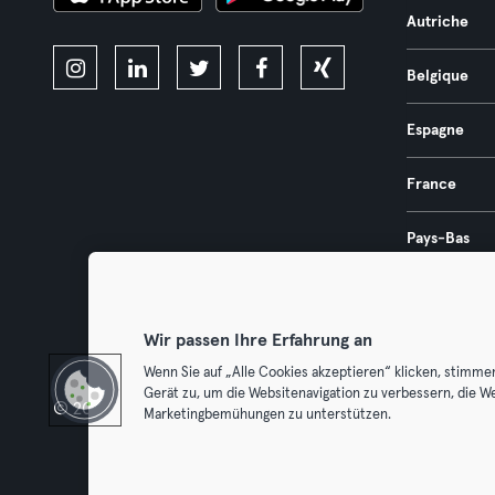
Autriche
Belgique
Espagne
France
Pays-Bas
Portugal
Wir passen Ihre Erfahrung an
Wenn Sie auf „Alle Cookies akzeptieren“ klicken, stimme
Gerät zu, um die Websitenavigation zu verbessern, die W
© 2026 Urban Sports Group GmbH. All rights reserved.
Conditions g
Marketingbemühungen zu unterstützen.
Résilier l