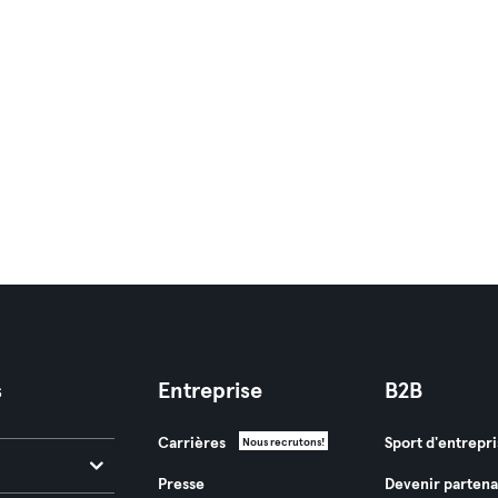
s
Entreprise
B2B
Carrières
Sport d'entrepri
Nous recrutons!
Presse
Devenir partena