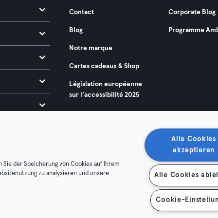
Contact
Corporate Blog
Blog
Programme Amb
Notre marque
Cartes cadeaux & Shop
Législation européenne
sur l’accessibilité 2025
Alle Cookies
akzeptieren
n Sie der Speicherung von Cookies auf Ihrem
ebsitenutzung zu analysieren und unsere
Alle Cookies abl
énérales
Politique de confidentialité
Mentions légales
es contrats ici
Se rétracter ici
Cookie-Einstellu