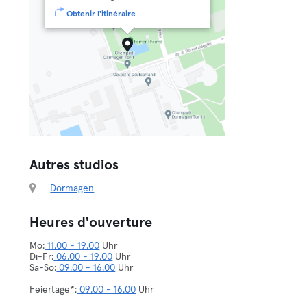
Obtenir l'itinéraire
Autres studios
Dormagen
Heures d'ouverture
Mo:
11.00 - 19.00
Uhr
Di-Fr:
06.00 - 19.00
Uhr
Sa-So:
09.00 - 16.00
Uhr
Feiertage*:
09.00 - 16.00
Uhr