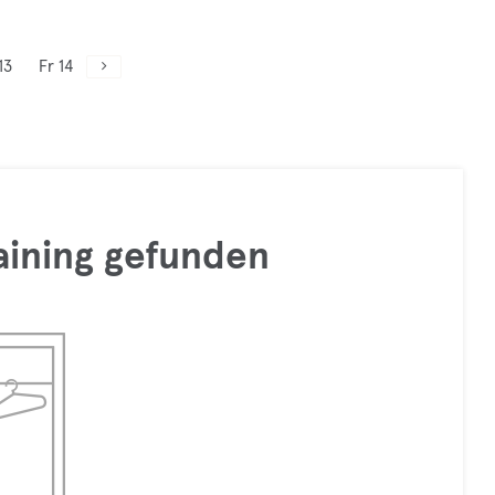
13
Fr 14
raining gefunden