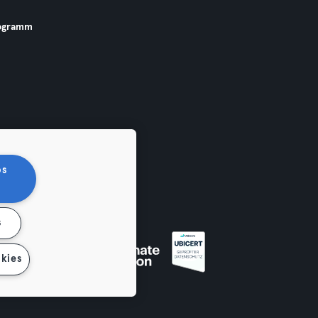
ogramm
os
s
 widerrufen
kies