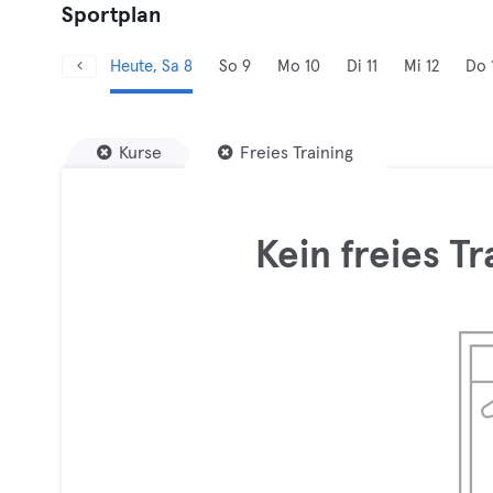
Sportplan
Heute, Sa 8
So 9
Mo 10
Di 11
Mi 12
Do 
Kurse
Freies Training
Kein freies T