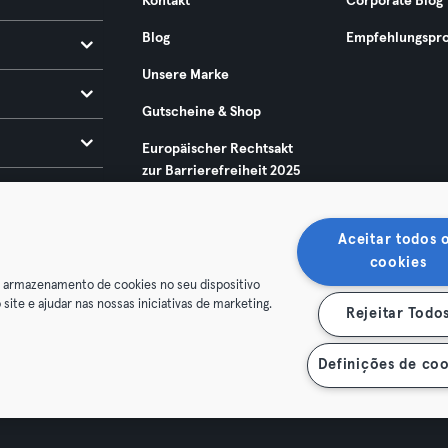
Kontakt
Corporate Blog
Blog
Empfehlungspr
Unsere Marke
Gutscheine & Shop
Europäischer Rechtsakt
zur Barrierefreiheit 2025
Aceitar todos 
cookies
o armazenamento de cookies no seu dispositivo
 site e ajudar nas nossas iniciativas de marketing.
Rejeitar Todo
enschutz
Impressum
Vertrag hier kündigen
Hier Verträge
Definições de coo