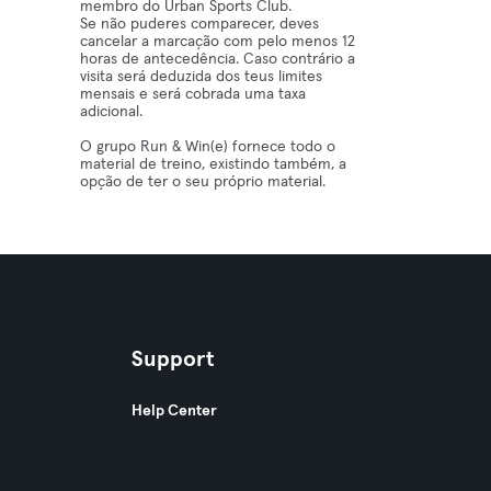
membro do Urban Sports Club.
Se não puderes comparecer, deves
cancelar a marcação com pelo menos 12
horas de antecedência. Caso contrário a
visita será deduzida dos teus limites
mensais e será cobrada uma taxa
adicional.
O grupo Run & Win(e) fornece todo o
material de treino, existindo também, a
opção de ter o seu próprio material.
Support
Help Center