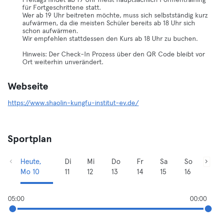
Freitags findet ab 19 Uhr meist hauptsächlich Formentraining
für Fortgeschrittene statt.
Wer ab 19 Uhr beitreten möchte, muss sich selbstständig kurz
aufwärmen, da die meisten Schüler bereits ab 18 Uhr sich
schon aufwärmen.
Wir empfehlen stattdessen den Kurs ab 18 Uhr zu buchen.
Hinweis: Der Check-In Prozess über den QR Code bleibt vor
Ort weiterhin unverändert.
Webseite
https://www.shaolin-kungfu-institut-ev.de/
Sportplan
Heute,
Di
Mi
Do
Fr
Sa
So
Mo 10
11
12
13
14
15
16
05:00
00:00