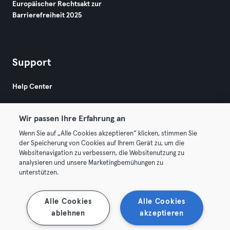
Europäischer Rechtsakt zur
Barrierefreiheit 2025
Support
Help Center
Wir passen Ihre Erfahrung an
Wenn Sie auf „Alle Cookies akzeptieren“ klicken, stimmen Sie
der Speicherung von Cookies auf Ihrem Gerät zu, um die
Websitenavigation zu verbessern, die Websitenutzung zu
© 2026 Urban Sports Group GmbH. All rights reserved.
analysieren und unsere Marketingbemühungen zu
AGB
Datenschutz
Impressum
unterstützen.
Vertrag hier kündigen
Hier Verträge widerrufen
Alle Cookies
Alle Cookies
ablehnen
akzeptieren