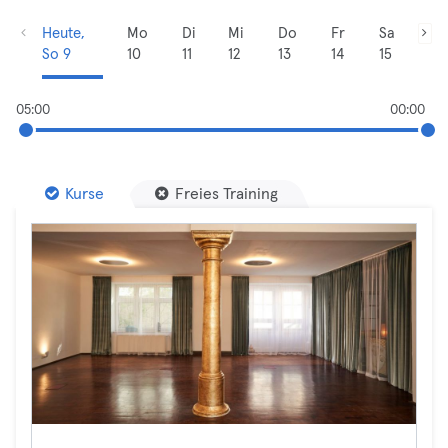
Heute,
Mo
Di
Mi
Do
Fr
Sa
So 9
10
11
12
13
14
15
05:00
00:00
Kurse
Freies Training