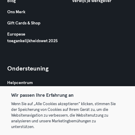
Blog
Verwijs je werkgever
Ons Merk
Gift Cards & Shop
Europese
toegankelijkheidswet 2025
Ondersteuning
Helpcentrum
Wir passen Ihre Erfahrung an
Wenn Sie auf „Alle Cookies akzeptieren“ klicken, stimmen Sie
der Speicherung von Cookies auf Ihrem Gerät zu, um die
Websitenavigation zu verbessern, die Websitenutzung zu
analysieren und unsere Marketingbemühungen zu
Algemene Voorwaarden
Privacy
Bedrijfsgegevens
unterstützen.