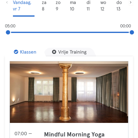
Vandaag,
za
zo
ma
di
wo
do
vr 7
8
9
10
11
12
13
05:00
00:00
Klassen
Vrije Training
07:00 —
Mindful Morning Yoga