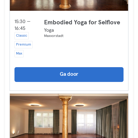
15:30 —
Embodied Yoga for Selflove
16:45
Yoga
Classic
Maxvorstadt
Premium
Max
Ga door