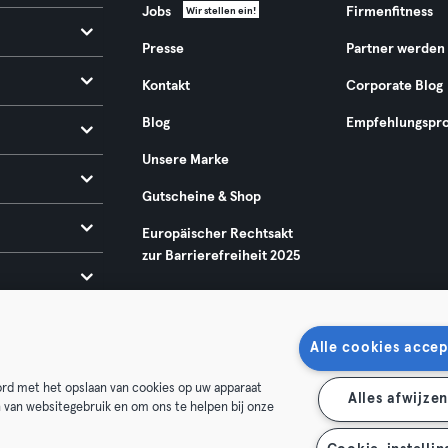
Jobs
Firmenfitness
Wir stellen ein!
Presse
Partner werden
Kontakt
Corporate Blog
Blog
Empfehlungspr
Unsere Marke
Gutscheine & Shop
Europäischer Rechtsakt
zur Barrierefreiheit 2025
Alle cookies accep
oord met het opslaan van cookies op uw apparaat
Alles afwijze
n van websitegebruik en om ons te helpen bij onze
enschutz
Impressum
Vertrag hier kündigen
Hier Verträge