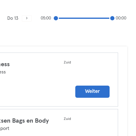
Do 13
05:00
00:00
Zuid
ness
ess
Weiter
Zuid
sen Bags en Body
port