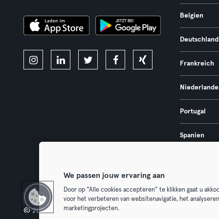
Belgien
Deutschland
Frankreich
Niederlande
Portugal
Spanien
Österreich
We passen jouw ervaring aan
Door op “Alle cookies accepteren” te klikken gaat u akk
voor het verbeteren van websitenavigatie, het analysere
marketingprojecten.
© 2026 Urban Sports Group GmbH. All rights reserved.
AGB
Dat