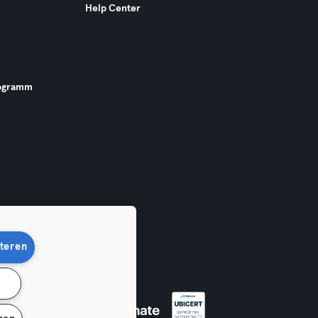
Help Center
ogramm
teren
n
 widerrufen