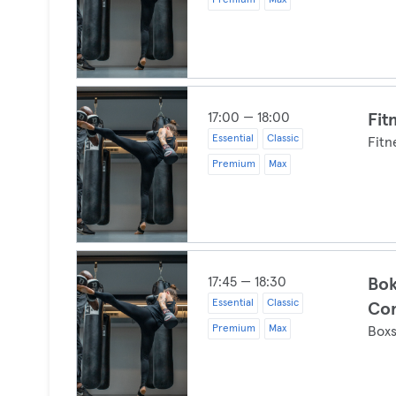
Premium
Max
17:00 — 18:00
Fit
Essential
Classic
Fitn
Premium
Max
17:45 — 18:30
Bok
Essential
Classic
Co
Premium
Max
Boxs