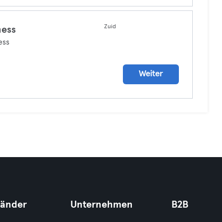
Zuid
ness
ess
Weiter
Länder
Unternehmen
B2B