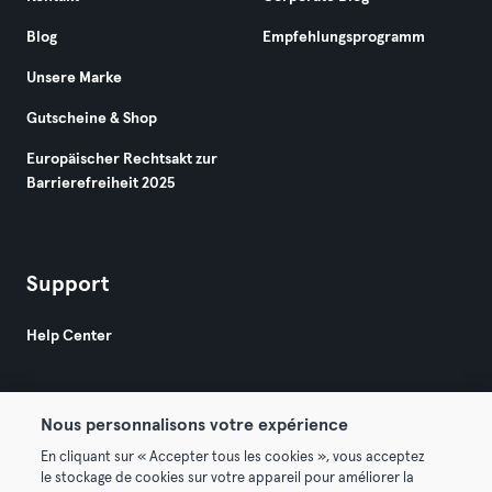
Blog
Empfehlungsprogramm
Unsere Marke
Gutscheine & Shop
Europäischer Rechtsakt zur
Barrierefreiheit 2025
Support
Help Center
Nous personnalisons votre expérience
En cliquant sur « Accepter tous les cookies », vous acceptez
le stockage de cookies sur votre appareil pour améliorer la
© 2026 Urban Sports Group GmbH. All rights reserved.