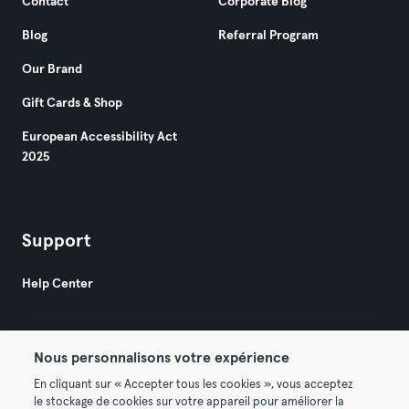
Contact
Corporate Blog
Blog
Referral Program
Our Brand
Gift Cards & Shop
European Accessibility Act
2025
Support
Help Center
Nous personnalisons votre expérience
En cliquant sur « Accepter tous les cookies », vous acceptez
le stockage de cookies sur votre appareil pour améliorer la
© 2026 Urban Sports Group GmbH. All rights reserved.