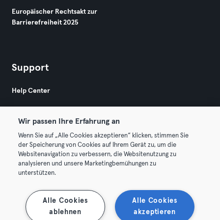
Europäischer Rechtsakt zur
Barrierefreiheit 2025
Support
Help Center
Wir passen Ihre Erfahrung an
Wenn Sie auf „Alle Cookies akzeptieren“ klicken, stimmen Sie
der Speicherung von Cookies auf Ihrem Gerät zu, um die
Websitenavigation zu verbessern, die Websitenutzung zu
© 2026 Urban Sports Group GmbH. All rights reserved.
analysieren und unsere Marketingbemühungen zu
AGB
Datenschutz
Impressum
unterstützen.
Vertrag hier kündigen
Hier Verträge widerrufen
Alle Cookies
Alle Cookies
ablehnen
akzeptieren