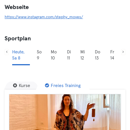
Webseite
https://www.instagram.com/stephy_moves/
Sportplan
Heute,
So
Mo
Di
Mi
Do
Fr
Sa 8
9
10
11
12
13
14
Kurse
Freies Training