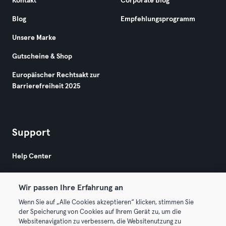
Kontakt
Corporate Blog
Blog
Empfehlungsprogramm
Unsere Marke
Gutscheine & Shop
Europäischer Rechtsakt zur
Barrierefreiheit 2025
Support
Help Center
Wir passen Ihre Erfahrung an
Wenn Sie auf „Alle Cookies akzeptieren“ klicken, stimmen Sie
der Speicherung von Cookies auf Ihrem Gerät zu, um die
Websitenavigation zu verbessern, die Websitenutzung zu
© 2026 Urban Sports Group GmbH. All rights reserved.