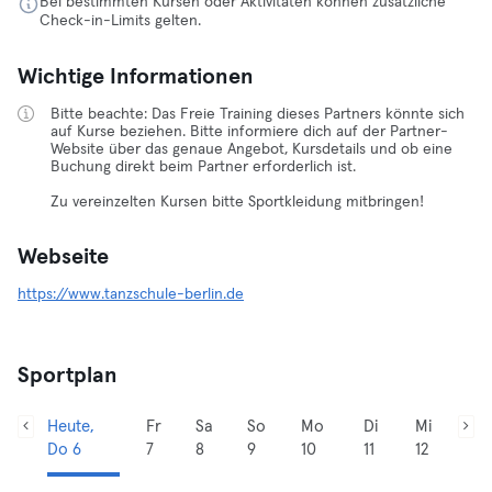
Bei bestimmten Kursen oder Aktivitäten können zusätzliche
Check-in-Limits gelten.
Wichtige Informationen
Bitte beachte: Das Freie Training dieses Partners könnte sich
auf Kurse beziehen. Bitte informiere dich auf der Partner-
Website über das genaue Angebot, Kursdetails und ob eine
Buchung direkt beim Partner erforderlich ist.
Zu vereinzelten Kursen bitte Sportkleidung mitbringen!
Webseite
https://www.tanzschule-berlin.de
Sportplan
Heute,
Fr
Sa
So
Mo
Di
Mi
Do 6
7
8
9
10
11
12