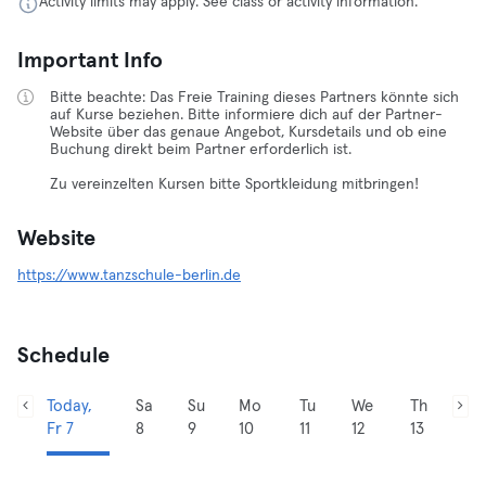
Activity limits may apply. See class or activity information.
Important Info
Bitte beachte: Das Freie Training dieses Partners könnte sich
auf Kurse beziehen. Bitte informiere dich auf der Partner-
Website über das genaue Angebot, Kursdetails und ob eine
Buchung direkt beim Partner erforderlich ist.
Zu vereinzelten Kursen bitte Sportkleidung mitbringen!
Website
https://www.tanzschule-berlin.de
Schedule
Today,
Sa
Su
Mo
Tu
We
Th
Fr 7
8
9
10
11
12
13