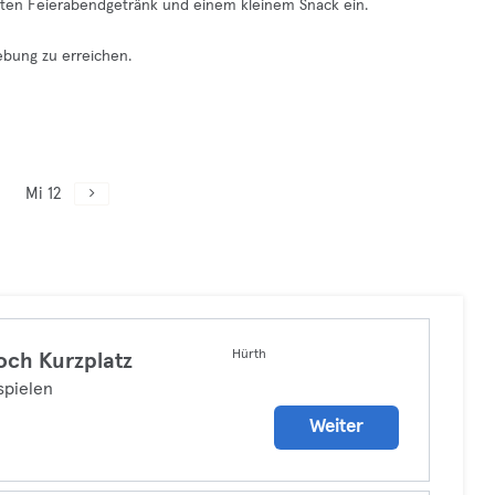
ten Feierabendgetränk und einem kleinem Snack ein.
ebung zu erreichen.
Mi 12
Hürth
och Kurzplatz
spielen
Weiter