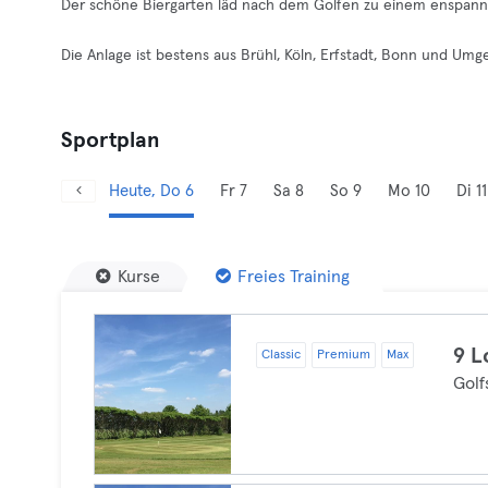
Der schöne Biergarten läd nach dem Golfen zu einem enspann
Die Anlage ist bestens aus Brühl, Köln, Erfstadt, Bonn und Umg
Sportplan
Heute, Do 6
Fr 7
Sa 8
So 9
Mo 10
Di 11
Kurse
Freies Training
9 L
Classic
Premium
Max
Golf