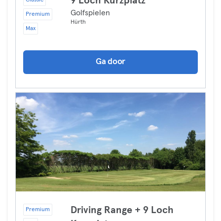
9 Loch Kurzplatz
Classic
Golfspielen
Premium
Hürth
Max
Ga door
Driving Range + 9 Loch
Premium