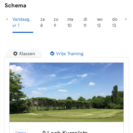
Schema
Vandaag,
za
zo
ma
di
wo
do
vr 7
8
9
10
11
12
13
Klassen
Vrije Training