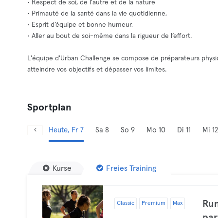
• Respect de soi, de l'autre et de la nature
• Primauté de la santé dans la vie quotidienne,
• Esprit d’équipe et bonne humeur,
• Aller au bout de soi-même dans la rigueur de l’effort.
L'équipe d'Urban Challenge se compose de préparateurs physiq
atteindre vos objectifs et dépasser vos limites.
Sportplan
Heute, Fr 7
Sa 8
So 9
Mo 10
Di 11
Mi 12
Kurse
Freies Training
Run
Classic
Premium
Max
par