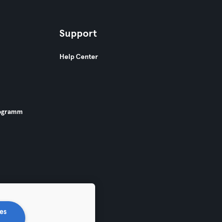
Support
Help Center
ogramm
es