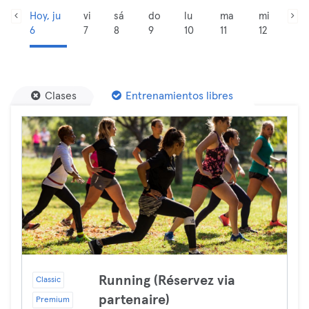
Hoy, ju
vi
sá
do
lu
ma
mi
6
7
8
9
10
11
12
Clases
Entrenamientos libres
Running (Réservez via
Classic
partenaire)
Premium