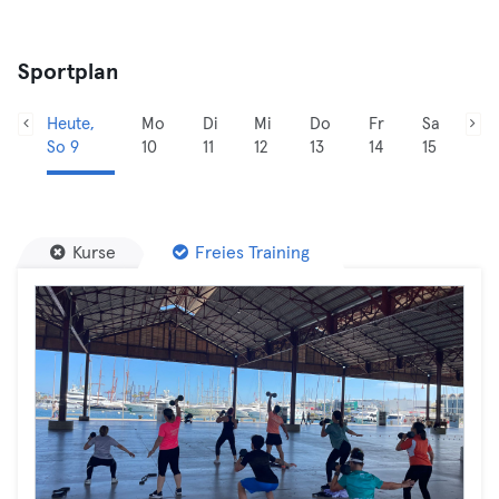
Sportplan
Heute,
Mo
Di
Mi
Do
Fr
Sa
So 9
10
11
12
13
14
15
Kurse
Freies Training