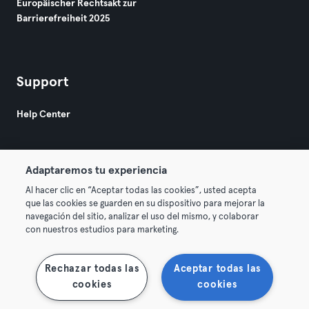
Europäischer Rechtsakt zur
Barrierefreiheit 2025
Support
Help Center
Adaptaremos tu experiencia
Al hacer clic en “Aceptar todas las cookies”, usted acepta
que las cookies se guarden en su dispositivo para mejorar la
© 2026 Urban Sports Group GmbH. All rights reserved.
navegación del sitio, analizar el uso del mismo, y colaborar
AGB
Datenschutz
Impressum
con nuestros estudios para marketing.
Vertrag hier kündigen
Hier Verträge widerrufen
Rechazar todas las
Aceptar todas las
cookies
cookies