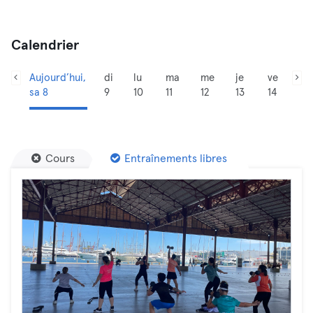
Calendrier
Aujourd’hui,
di
lu
ma
me
je
ve
sa 8
9
10
11
12
13
14
Cours
Entraînements libres