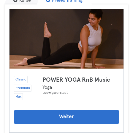
Kurse
Freies Training
POWER YOGA RnB Music
Classic
Yoga
Premium
Ludwigsvorstadt
Max
Weiter