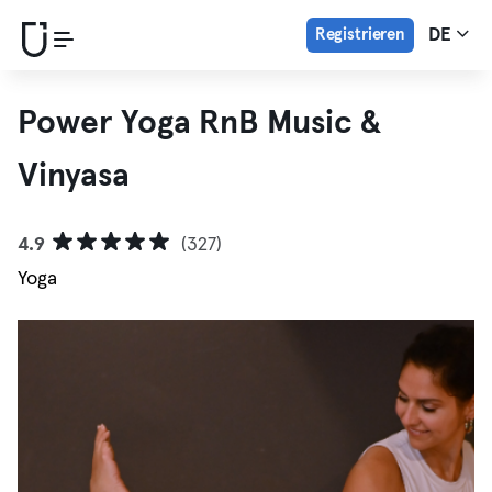
Registrieren
DE
Power Yoga RnB Music &
Vinyasa
4.9
(327)
Yoga