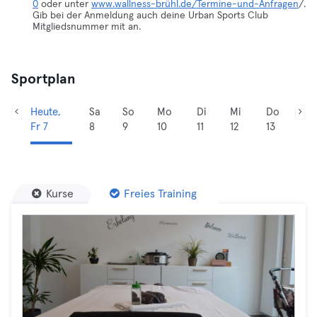
0
oder unter
www.wallness-brühl.de/Termine-und-Anfragen
/.
Gib bei der Anmeldung auch deine Urban Sports Club
Mitgliedsnummer mit an.
Sportplan
Heute,
Sa
So
Mo
Di
Mi
Do
Fr 7
8
9
10
11
12
13
Kurse
Freies Training