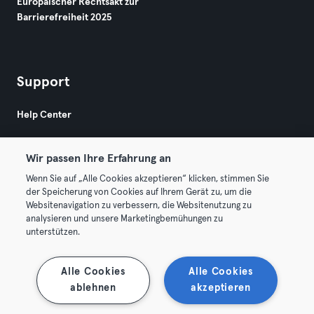
Europäischer Rechtsakt zur
Barrierefreiheit 2025
Support
Help Center
Wir passen Ihre Erfahrung an
Wenn Sie auf „Alle Cookies akzeptieren“ klicken, stimmen Sie
der Speicherung von Cookies auf Ihrem Gerät zu, um die
Websitenavigation zu verbessern, die Websitenutzung zu
© 2026 Urban Sports Group GmbH. All rights reserved.
analysieren und unsere Marketingbemühungen zu
AGB
Datenschutz
Impressum
unterstützen.
Vertrag hier kündigen
Hier Verträge widerrufen
Alle Cookies
Alle Cookies
ablehnen
akzeptieren