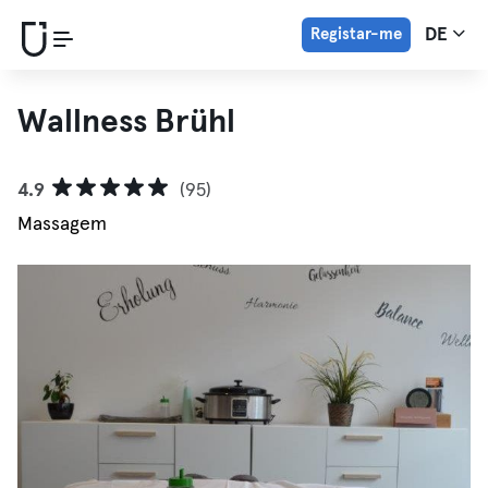
Registar-me
DE
Wallness Brühl
4.9
(95)
Massagem