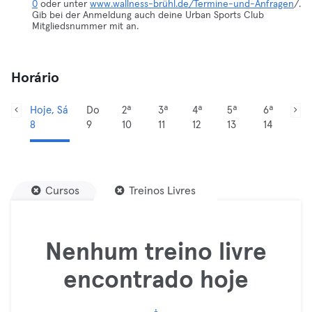
0
oder unter
www.wallness-brühl.de/Termine-und-Anfragen
/.
Gib bei der Anmeldung auch deine Urban Sports Club
Mitgliedsnummer mit an.
Horário
Hoje, Sá
Do
2ª
3ª
4ª
5ª
6ª
8
9
10
11
12
13
14
Cursos
Treinos Livres
Nenhum treino livre
encontrado hoje
.