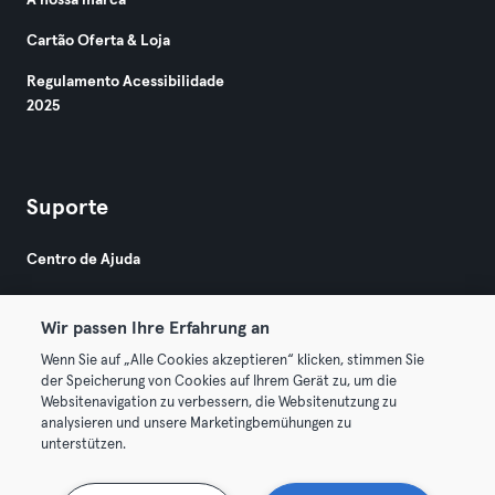
A nossa marca
Cartão Oferta & Loja
Regulamento Acessibilidade
2025
Suporte
Centro de Ajuda
Wir passen Ihre Erfahrung an
Wenn Sie auf „Alle Cookies akzeptieren“ klicken, stimmen Sie
der Speicherung von Cookies auf Ihrem Gerät zu, um die
Websitenavigation zu verbessern, die Websitenutzung zu
© 2026 Urban Sports Group GmbH. All rights reserved.
analysieren und unsere Marketingbemühungen zu
Termos & Condições
Privacidade
Imprimir
unterstützen.
Rescindir contratos aqui
Cancelar contratos aqui