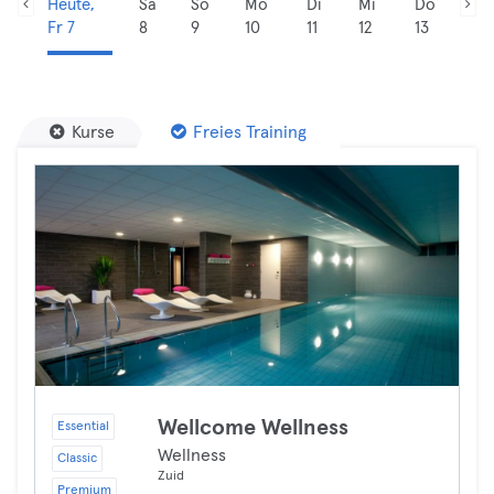
Heute,
Sa
So
Mo
Di
Mi
Do
Fr 7
8
9
10
11
12
13
Kurse
Freies Training
Wellcome Wellness
Essential
Wellness
Classic
Zuid
Premium