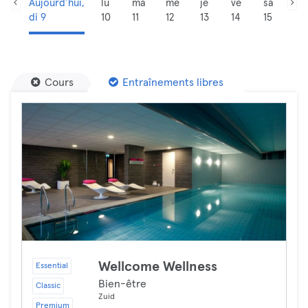
Aujourd’hui,
lu
ma
me
je
ve
sa
di 9
10
11
12
13
14
15
Cours
Entraînements libres
Wellcome Wellness
Essential
Bien-être
Classic
Zuid
Premium