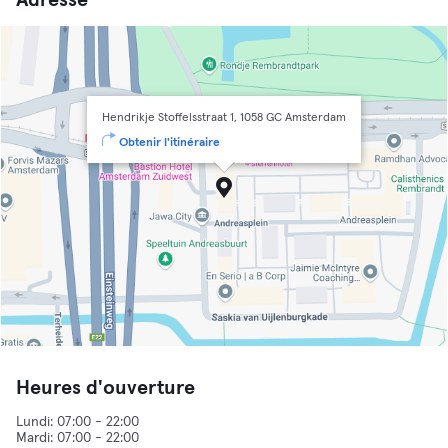
Adresse
Hendrikje Stoffelsstraat 1, 1058 GC Amsterdam
Obtenir l'itinéraire
Heures d'ouverture
Lundi: 07:00 - 22:00
Mardi: 07:00 - 22:00