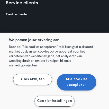
Service clients
Centre d'aide
We passen jouw ervaring aan
© 2026 Urban Sports Group GmbH. All rights reserved.
Door op “Alle cookies accepteren” te klikken gaat u akkoord
met het opslaan van cookies op uw apparaat voor het
Conditions générales
Politique de confidentialité
verbeteren van websitenavigatie, het analyseren van
websitegebruik en om ons te helpen bij onze
Mentions légales
Résilier les contrats ici
marketingprojecten.
Se rétracter ici
Alles afwijzen
Alle cookies
accepteren
Cookie-instellingen