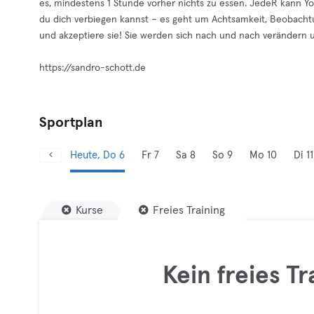
es, mindestens 1 Stunde vorher nichts zu essen. JedeR kann Yog
du dich verbiegen kannst – es geht um Achtsamkeit, Beobach
und akzeptiere sie! Sie werden sich nach und nach verändern u
https://sandro-schott.de
Sportplan
Heute, Do 6
Fr 7
Sa 8
So 9
Mo 10
Di 11
Kurse
Freies Training
Kein freies T