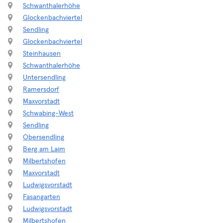
Schwanthalerhöhe
Glockenbachviertel
Sendling
Glockenbachviertel
Steinhausen
Schwanthalerhöhe
Untersendling
Ramersdorf
Maxvorstadt
Schwabing-West
Sendling
Obersendling
Berg am Laim
Milbertshofen
Maxvorstadt
Ludwigsvorstadt
Fasangarten
Ludwigsvorstadt
Milbertshofen