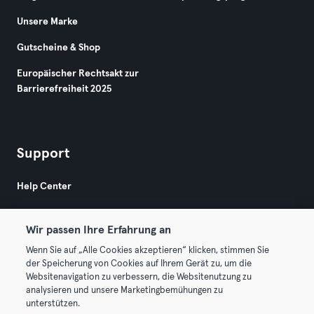
Unsere Marke
Gutscheine & Shop
Europäischer Rechtsakt zur
Barrierefreiheit 2025
Support
Help Center
Wir passen Ihre Erfahrung an
Wenn Sie auf „Alle Cookies akzeptieren“ klicken, stimmen Sie
der Speicherung von Cookies auf Ihrem Gerät zu, um die
Websitenavigation zu verbessern, die Websitenutzung zu
© 2026 Urban Sports Group GmbH. All rights reserved.
analysieren und unsere Marketingbemühungen zu
AGB
Datenschutz
Impressum
unterstützen.