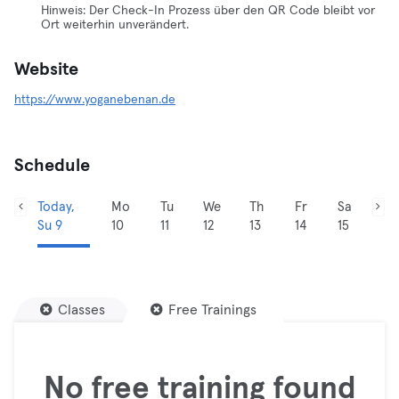
Hinweis: Der Check-In Prozess über den QR Code bleibt vor
Ort weiterhin unverändert.
Website
https://www.yoganebenan.de
Schedule
Today,
Mo
Tu
We
Th
Fr
Sa
Su 9
10
11
12
13
14
15
Classes
Free Trainings
No free training found