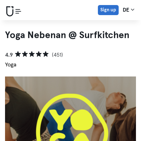
Sign up
DE
Yoga Nebenan @ Surfkitchen
4.9
(451)
Yoga