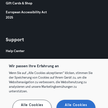
Gift Cards & Shop
European Accessibility Act
2025
Support
Help Center
Wir passen Ihre Erfahrung an
Wenn Sie auf „Alle Cookies akzeptieren“ klicken, stimmen Sie
der Speicherung von Cookies auf Ihrem Gerät zu, um die
Websitenavigation zu verbessern, die Websitenutzung zu
© 2026 Urban Sports Group GmbH. All rights reserved.
analysieren und unsere Marketingbemühungen zu
Terms & Conditions
Privacy
Imprint
unterstützen.
Terminate contracts here
Withdraw contracts here
Alle Cookies
Alle Cookies