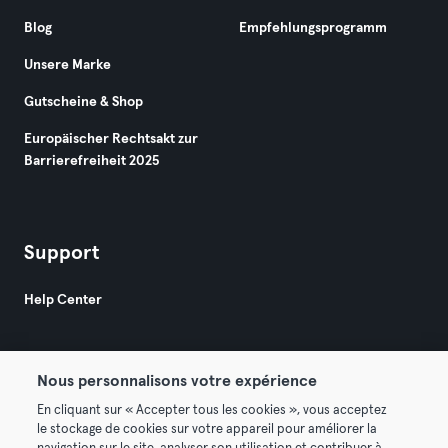
Blog
Empfehlungsprogramm
Unsere Marke
Gutscheine & Shop
Europäischer Rechtsakt zur
Barrierefreiheit 2025
Support
Help Center
Nous personnalisons votre expérience
En cliquant sur « Accepter tous les cookies », vous acceptez
le stockage de cookies sur votre appareil pour améliorer la
© 2026 Urban Sports Group GmbH. All rights reserved.