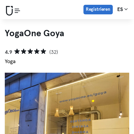
Registrieren
ES
YogaOne Goya
4.9
(32)
Yoga