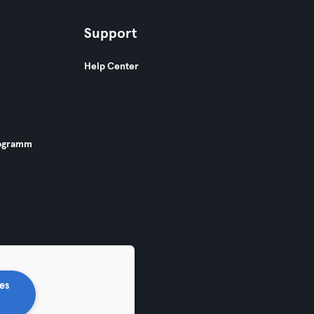
Support
Help Center
ogramm
es