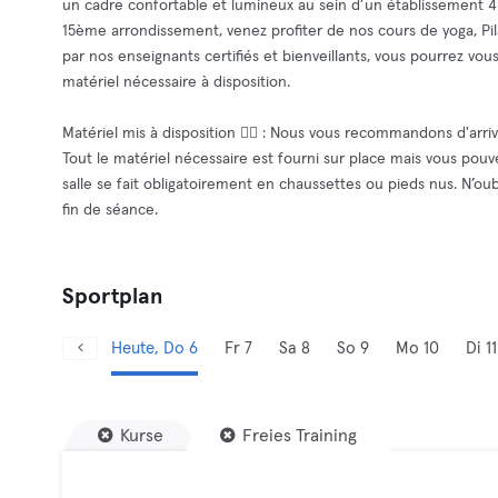
un cadre confortable et lumineux au sein d’un établissement 4 é
15ème arrondissement, venez profiter de nos cours de yoga, Pi
par nos enseignants certifiés et bienveillants, vous pourrez vous
matériel nécessaire à disposition.
Matériel mis à disposition 🧘‍♂️ : Nous vous recommandons d'arr
Tout le matériel nécessaire est fourni sur place mais vous pouve
salle se fait obligatoirement en chaussettes ou pieds nus. N’ou
fin de séance.
Sportplan
Heute, Do 6
Fr 7
Sa 8
So 9
Mo 10
Di 11
Kurse
Freies Training