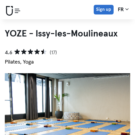
Sign up
FR
YOZE - Issy-les-Moulineaux
4.6
(17)
Pilates, Yoga