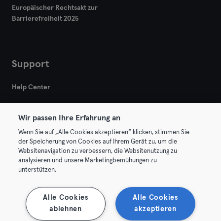
Europäischer Rechtsakt zur
Barrierefreiheit 2025
Heidenheim
Hof
Support
Homburg
Help Center
Ingolstadt
Karlsruhe
Wir passen Ihre Erfahrung an
Wenn Sie auf „Alle Cookies akzeptieren“ klicken, stimmen Sie
Kassel
der Speicherung von Cookies auf Ihrem Gerät zu, um die
Websitenavigation zu verbessern, die Websitenutzung zu
© 2026 Urban Sports Group GmbH. All rights reserved.
Kiel
analysieren und unsere Marketingbemühungen zu
AGB
Datenschutz
Impressum
unterstützen.
Kleve
Vertrag hier kündigen
Hier Verträge widerrufen
Alle Cookies
Alle Cookies
Köln
ablehnen
akzeptieren