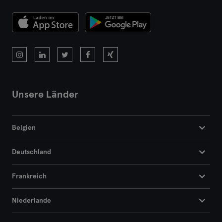
Cottbus
Darmstadt
Dortmund
Dresden
Unsere Länder
Duisburg
Belgien
Düsseldorf
Deutschland
Erfurt
Frankreich
Essen
Niederlande
Flensburg