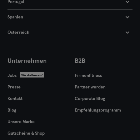
Portugal
Frankfurt
Spanien
Frankfurt an der Oder
Österreich
Freiburg
Fulda
Unternehmen
B2B
Göppingen
Jobs
Firmenfitness
Wir stellen ein!
Halle
Presse
Partner werden
Hamburg
Kontakt
Corporate Blog
Hanau
Blog
Empfehlungsprogramm
Unsere Marke
Hannover
Gutscheine & Shop
Heidelberg