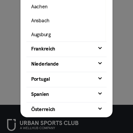
Aachen
Ansbach
Augsburg
Bamberg
Frankreich
Bielefeld
Niederlande
Bochum
Portugal
Bonn
Spanien
Braunschweig
Österreich
Bremen
Coburg