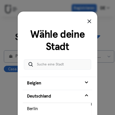
Registrieren
DE
Entdecke unsere
Wähle deine
Standorte in
Berlin
Stadt
Privatmitglieder
Max Mitgliedschaft
Casa Flow Studios
Alles löschen
Belgien
Deutschland
Berlin