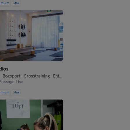
emium
Max
Montpellier
Nantes
Nizza
Paris
Rennes
dios
Bootcamp · Boxsport · Crosstraining · Entspannung · Fahrrad fahren · Fitness · Funktionelles Training · Pilates · Tanzen · Yoga
Rouen
Passage Lisa
Toulouse
emium
Max
Tours