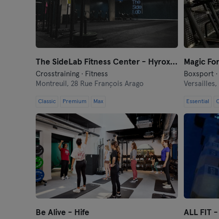
The SideLab Fitness Center - Hyrox Training Club
Magic For
Crosstraining · Fitness
Montreuil,
28 Rue François Arago
Versailles,
Classic
Premium
Max
Essential
C
Be Alive - Hife
ALL FIT - 