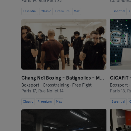
Paris 19,
Rue Petit 82
Colombes
Essential
Classic
Premium
Max
Essential
C
Chang Noï Boxing - Batignolles - Muay Thaï
GIGAFIT 
Boxsport · Crosstraining · Free Fight
Paris 17,
Rue Nollet 14
Paris 18,
R
Classic
Premium
Max
Essential
C