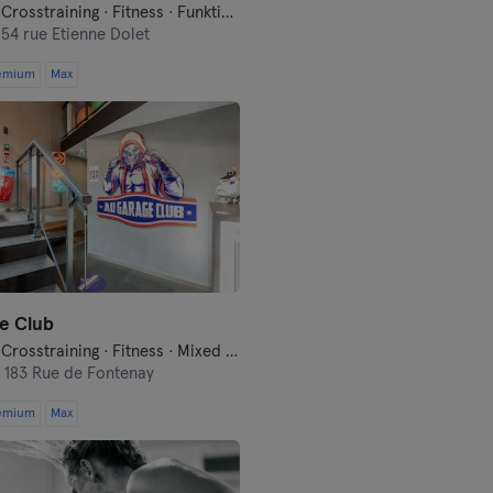
Boxsport · Crosstraining · Fitness · Funktionelles Training · Pilates · Tanzen · Yoga
,
54 rue Etienne Dolet
emium
Max
e Club
Boxsport · Crosstraining · Fitness · Mixed Martial Arts
,
183 Rue de Fontenay
emium
Max