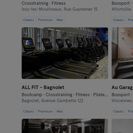
Crosstraining · Fitness
Issy-les-Moulineaux,
Rue Guynemer 15
Alfortville
Classic
Premium
Max
Classic
Pr
ALL FIT - Bagnolet
Au Garag
Bootcamp · Crosstraining · Fitness · Pilates · Tanzen · Yoga
Bagnolet,
Avenue Gambetta 122
Vincennes
Classic
Premium
Max
Classic
Pr