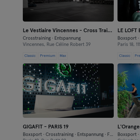
Le Vestiaire Vincennes - Cross Training
LE LOFT 
Crosstraining · Entspannung
Boxsport ·
Vincennes,
Rue Céline Robert 39
Paris 18,
1
Classic
Premium
Max
Classic
Pr
GIGAFIT - PARIS 19
L'Orange
Boxsport · Crosstraining · Entspannung · Fitness · Funktionelles Training · Mixed Martial Arts · Pilates