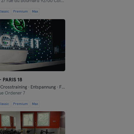
,
27 rue du bournard 92700 Colombes
lassic
Premium
Max
- PARIS 18
Boxsport · Crosstraining · Entspannung · Fitness · Funktionelles Training · Pilates · Yoga
ue Ordener 7
lassic
Premium
Max