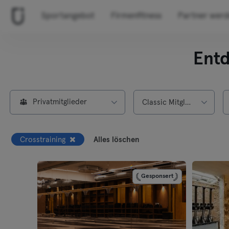
Sportangebot
Firmenfitness
Partner wer
Entd
Privatmitglieder
Classic Mitgliedschaft
Crosstraining
Alles löschen
Gesponsert