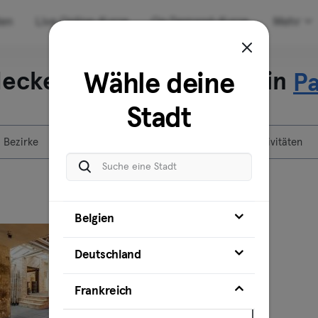
den
Live Online-Kurse
On Demand-Kurse
Mehr
ecke unsere Standorte in
Wähle deine
Pa
Stadt
Bezirke
Standorte
Aktivitäten
Belgien
Gesponsert
Deutschland
Frankreich