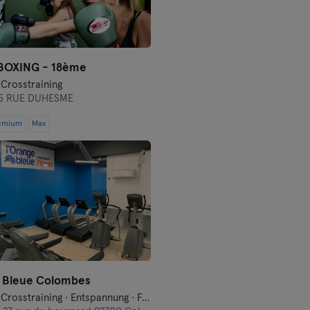
BOXING - 18ème
 Crosstraining
15 RUE DUHESME
emium
Max
 Bleue Colombes
Boxsport · Crosstraining · Entspannung · Fahrrad fahren · Fitness · Funktionelles Training · Indoorcycling