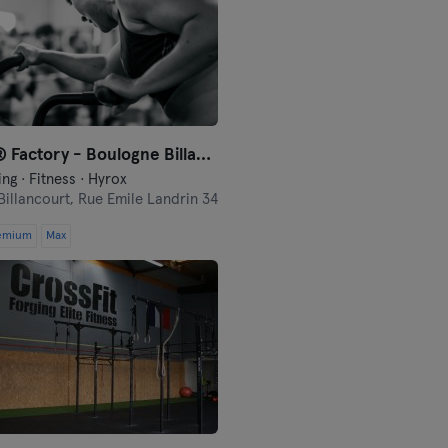
CrossFit® Factory - Boulogne Billancourt
ng · Fitness · Hyrox
illancourt,
Rue Emile Landrin 34
emium
Max