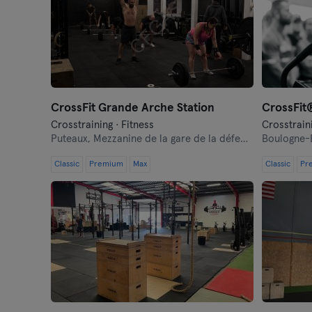
CrossFit Grande Arche Station
Crosstraining · Fitness
Crosstraini
Puteaux,
Mezzanine de la gare de la défense
Boulogne-B
Classic
Premium
Max
Classic
Pr