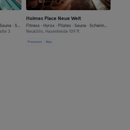
Holmes Place Neue Welt
Fitness · Funktionelles Training · Sauna · Schwimmen · Tanzen · Wellness
Fitness · Hyrox · Pilates · Sauna · Schwimmen · Tanzen · Wellness · Yoga
aße 3
Neukölln,
Hasenheide 109 ff.
Premium
Max