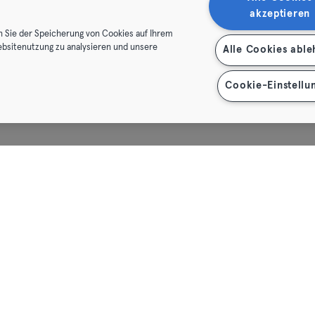
akzeptieren
Heidenheim
n Sie der Speicherung von Cookies auf Ihrem
ebsitenutzung zu analysieren und unsere
Alle Cookies abl
Hof
Homburg
Cookie-Einstellu
Ingolstadt
Karlsruhe
Kassel
Kiel
Kleve
Köln