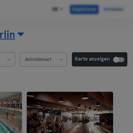
DE
Registrieren
Anmelden
rlin
Karte anzeigen
Aktivitätenart