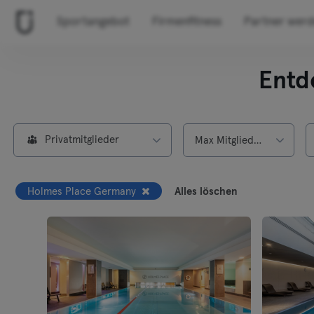
Sportangebot
Firmenfitness
Partner wer
Entd
Privatmitglieder
Max Mitgliedschaft
Holmes Place Germany
Alles löschen