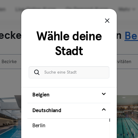
den
Live Online-Kurse
On Demand-Kurse
Mehr
ecke unsere Standorte in
Wähle deine
Be
Stadt
Bezirke
Standorte
Aktivitäten
Belgien
Deutschland
Berlin