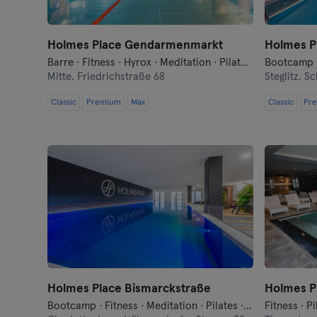
Holmes Place Gendarmenmarkt
Holmes Pl
Barre · Fitness · Hyrox · Meditation · Pilates · Qi Gong und Tai Chi · Sauna · Schwimmen · Tanzen · Yoga
Mitte,
Friedrichstraße 68
Steglitz,
Sc
Classic
Premium
Max
Classic
Pr
Holmes Place Bismarckstraße
Holmes P
Bootcamp · Fitness · Meditation · Pilates · Sauna · Schwimmen · Tanzen · Wellness · Yoga
Fitness · P