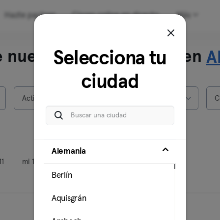
Hazte partner
Clases online en directo
Más
 nuestras clases online en
Selecciona tu
A
ciudad
Actividades
Distritos
C
Alemania
11
mi 12
Berlín
Aquisgrán