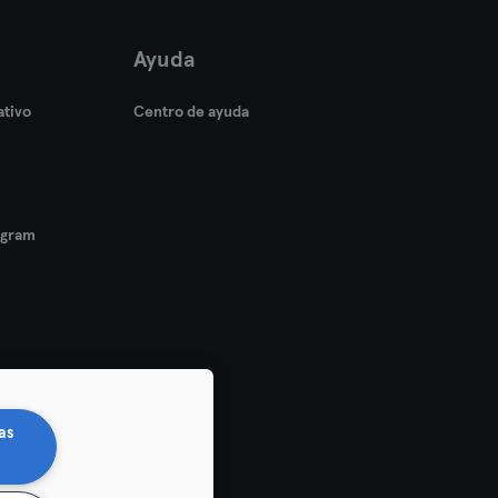
Ayuda
ativo
Centro de ayuda
ogram
as