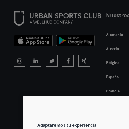
Nuestros
Alemania
Austria
Bélgica
España
Francia
Países Bajos
Portugal
Adaptaremos tu experiencia