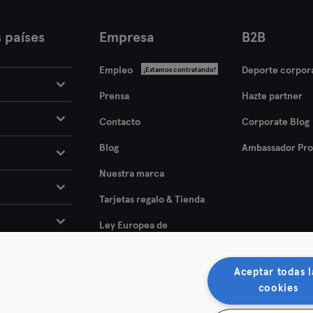
Darmstadt
 países
Empresa
B2B
Dortmund
Empleo
Deporte corpor
¡Estamos contratando!
Dresde
Prensa
Hazte partner
Duisburgo
Contacto
Corporate Blog
Dusseldorf
Blog
Ambassador Pr
Nuestra marca
Erfurt
Tarjetas regalo & Tienda
Essen
Ley Europea de
Accesibilidad 2025
Flensburgo
Aceptar todas l
Frankfurt
cookies