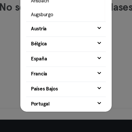
Ansbach
No se han encontrado clase
Augsburgo
Restablecer filtros
Bamberg
Austria
Bielefeld
Bélgica
Bochum
España
Bonn
Francia
Brunswick
Países Bajos
Bremen
Portugal
Coburgo
Cottbus