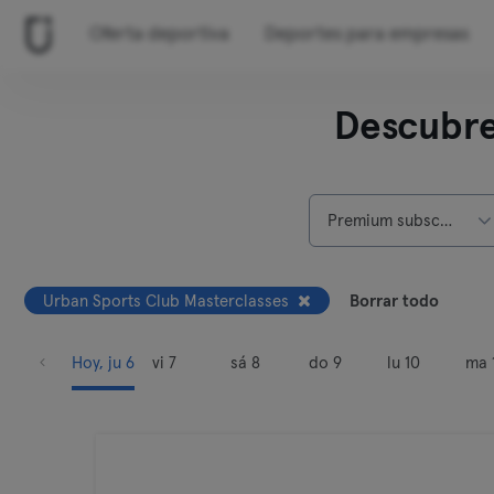
Oferta deportiva
Deportes para empresas
Descubre
Premium subscripción
Urban Sports Club Masterclasses
Borrar todo
Hoy, ju 6
vi 7
sá 8
do 9
lu 10
ma 