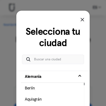
ES
Suscripción
Regístrate
Pagos
Selecciona tu
Elige la suscripción que
ciudad
mejor se adapta a tus
necesidades
Regístrate en
Berlín
Alemania
Berlín
Mensual
Aquisgrán