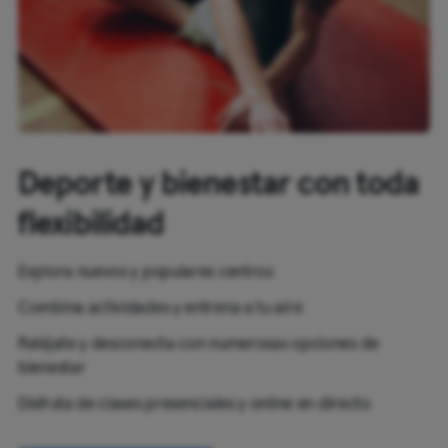
Wurzburgo
Zwickau
Deporte y bienestar con toda
flexibilidad
Explora nuevos y populares centros
Combina actividades y entrena a tu aire
Relájate y desconecta con numerosas opciones de
bienestar
Disfruta de clases presenciales y online en directo