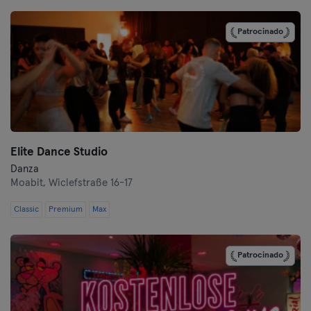
Darmstadt
Patrocinado
Dortmund
Dresde
Duisburgo
Elite Dance Studio
Dusseldorf
Danza
Moabit,
Wiclefstraße 16-17
Erfurt
Classic
Premium
Max
Essen
Flensburgo
Patrocinado
Frankfurt