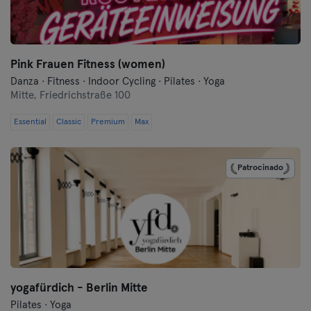
Frankfurt an der Oder
Freiburg
Pink Frauen Fitness (women)
Fulda
Danza · Fitness · Indoor Cycling · Pilates · Yoga
Mitte,
Friedrichstraße 100
Göppingen
Essential
Classic
Premium
Max
Halle
Patrocinado
Hamburgo
Hanau
Hannover
Heidelberg
yogafürdich - Berlin Mitte
Heidenheim
Pilates · Yoga