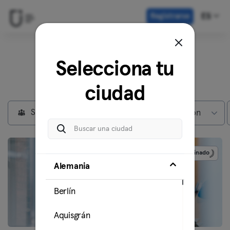
Registrarse
ES
Descubre nuestros
Selecciona tu
centros en
Berlín
ciudad
Socios privados
Max subscripción
Patrocinado
Alemania
Berlín
Aquisgrán