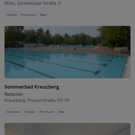
Mitte,
Zehdenicker Straße 21
Hof
Classic
Premium
Max
Homburg
Ingolstadt
Karlsruhe
Kassel
Kiel
Sommerbad Kreuzberg
Natación
Kleve
Kreuzberg,
Prinzenstraße 113-119
Colonia
Essential
Classic
Premium
Max
Konstanz