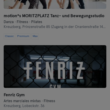
motion*s MORITZPLATZ Tanz- und Bewegungsstudio
Danza · Fitness · Pilates
Kreuzberg,
Prinzenstraße 85 (Zugang in der Oranienstraße 140-142 links neben Denn's Bioladen)
Classic
Premium
Max
Fenriz Gym
Artes marciales mixtas · Fitness
Kreuzberg,
Lobeckstr. 36