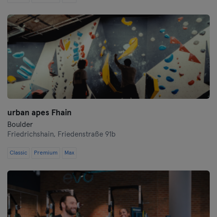
Schwerin
Siegen
Straubing
Stuttgart
Trier
urban apes Fhain
Ulma
Boulder
Friedrichshain,
Friedenstraße 91b
Weiden
Classic
Premium
Max
Wiesbaden
Wolfsburg
Wuppertal