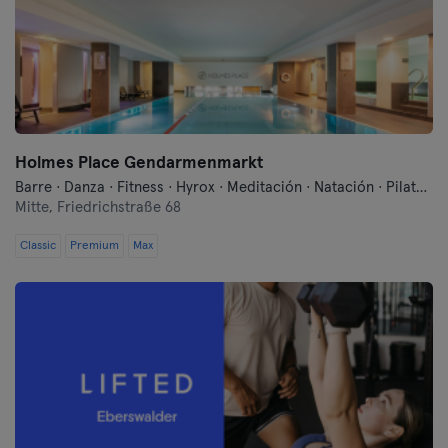
Landshut
Leipzig
Lubeck
Magdeburg
Holmes Place Gendarmenmarkt
Barre · Danza · Fitness · Hyrox · Meditación · Natación · Pilates · Qi Gong y Tai Chi · Sauna · Yoga
Maguncia
Mitte,
Friedrichstraße 68
Classic
Premium
Mannheim
Max
Moenchengladbach
Munich
Münster
Nuremberg