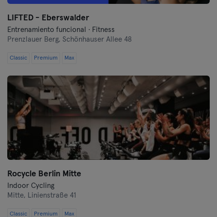
Oberhausen
LIFTED - Eberswalder
Entrenamiento funcional · Fitness
Prenzlauer Berg,
Passau
Schönhauser Allee 48
Classic
Premium
Max
Potsdam
Ravensburg
Ratisbona
Reutlingen
Rostock
Rocycle Berlin Mitte
Saarbrücken
Indoor Cycling
Mitte,
Linienstraße 41
Saarlouis
Classic
Premium
Max