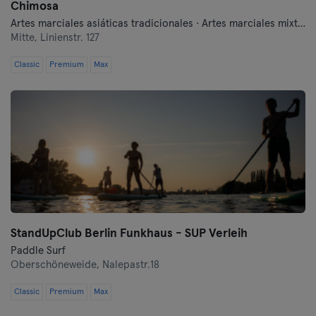
Chimosa
Artes marciales asiáticas tradicionales · Artes marciales mixtas · Autodefensa moderna · Boxeo · Fitness · Lucha libre · Qi Gong y Tai Chi
Mitte,
Linienstr. 127
Classic
Premium
Max
StandUpClub Berlin Funkhaus - SUP Verleih
Paddle Surf
Oberschöneweide,
Nalepastr.18
Classic
Premium
Max