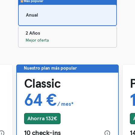
Más popular
Anual
2 Años
Mejor oferta
Nuestro plan más popular
Classic
64 €
/ mes*
Ahorra 132€
10 check-ins
1