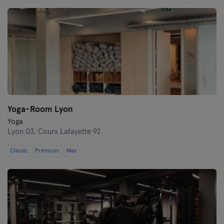
Lille
Lyon
Marseille
Montpellier
Nantes
Yoga-Room Lyon
Yoga
Niza
Lyon 03,
Cours Lafayette 92
París
Classic
Premium
Max
Rennes
Ruan
Toulouse