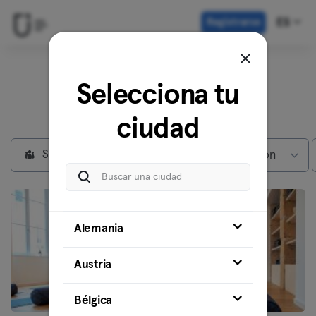
Registrarse
ES
Descubre nuestros
Selecciona tu
centros en
Lyon
ciudad
Socios privados
Max subscripción
Alemania
Austria
Bélgica