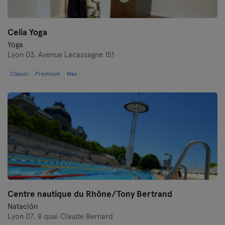
Celia Yoga
Yoga
Lyon 03,
Avenue Lacassagne 151
Classic
Premium
Max
Centre nautique du Rhône/Tony Bertrand
Natación
Lyon 07,
8 quai Claude Bernard