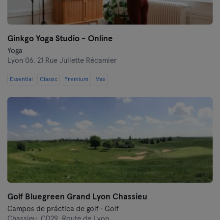
Ginkgo Yoga Studio - Online
Yoga
Lyon 06,
21 Rue Juliette Récamier
Essential
Classic
Premium
Max
Golf Bluegreen Grand Lyon Chassieu
Campos de práctica de golf · Golf
Chassieu,
CD29, Route de Lyon