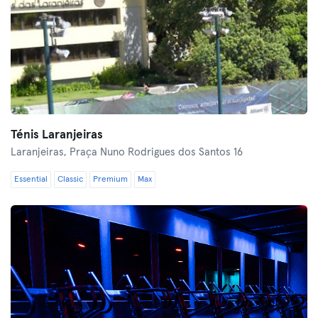
Ténis Laranjeiras
Laranjeiras,
Praça Nuno Rodrigues dos Santos 16
Essential
Classic
Premium
Max