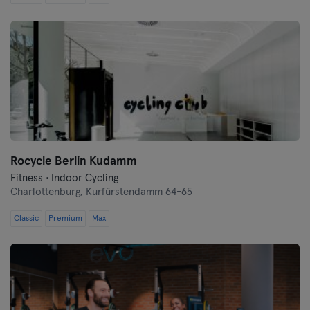
Schwerin
Siegen
Straubing
Stuttgart
Trier
Rocycle Berlin Kudamm
Ulm
Fitness · Indoor Cycling
Charlottenburg,
Kurfürstendamm 64-65
Weiden
Classic
Premium
Max
Wiesbaden
Wolfsburg
Wuppertal