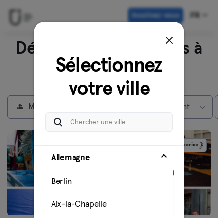
Inscrivez-vous
FR
Découvrez nos studios à
Sélectionnez
Berlin
votre ville
Membres individuels
Max abonnement
Sponsorisé
Allemagne
Berlin
Aix-la-Chapelle