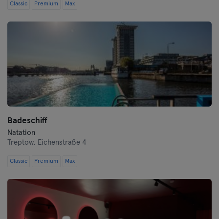
Classic
Premium
Max
Badeschiff
Natation
Treptow,
Eichenstraße 4
Classic
Premium
Max