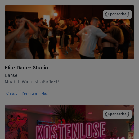
Darmstadt
Sponsorisé
Dortmund
Dresde
Duisbourg
Elite Dance Studio
Düsseldorf
Danse
Moabit,
Wiclefstraße 16-17
Erfurt
Classic
Premium
Max
Essen
Flensbourg
Sponsorisé
Francfort