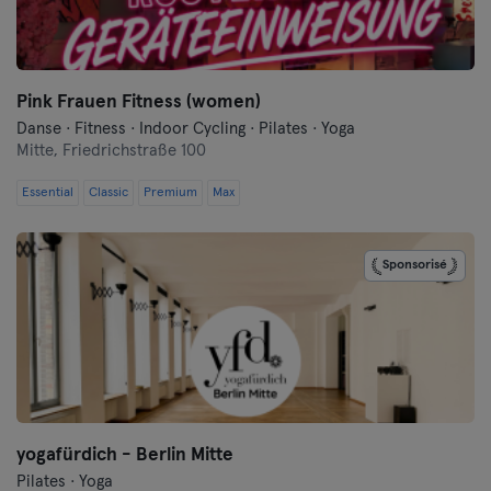
Frankfurt an der Oder
Freiburg
Pink Frauen Fitness (women)
Fulda
Danse · Fitness · Indoor Cycling · Pilates · Yoga
Mitte,
Friedrichstraße 100
Göppingen
Essential
Classic
Premium
Max
Halle
Sponsorisé
Hambourg
Hanau
Hanovre
Heidelberg
yogafürdich - Berlin Mitte
Heidenheim
Pilates · Yoga