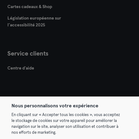
Cartes cadeaux & Shop
Législation européenne sur
l’accessibilité 2025
Service clients
Centre d'aide
Nous personnalisons votre expérience
© 2026 Urban Sports Group GmbH. All rights reserved.
En cliquant sur « Accepter tous les cookies », vous acceptez
Conditions générales
Politique de confidentialité
le stockage de cookies sur votre appareil pour améliorer la
navigation sur le site, analyser son utilisation et contribuer à
Mentions légales
Résilier les contrats ici
nos efforts de marketing.