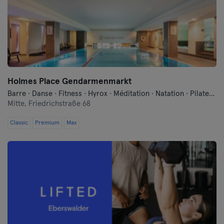
Landshut
Leipzig
Lubeck
Magdeburg
Holmes Place Gendarmenmarkt
Barre · Danse · Fitness · Hyrox · Méditation · Natation · Pilates · Qi Gong et Tai Chi · Sauna · Yoga
Mayence
Mitte,
Friedrichstraße 68
Classic
Premium
Mannheim
Max
Moenchengladbach
Munich
Münster
Nuremberg