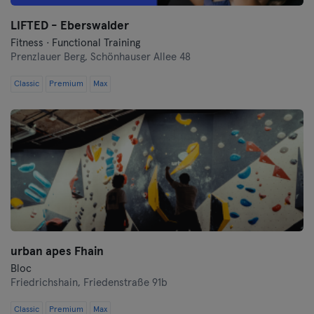
Oberhausen
LIFTED - Eberswalder
Fitness · Functional Training
Prenzlauer Berg,
Passau
Schönhauser Allee 48
Classic
Premium
Max
Potsdam
Ravensburg
Ratisbonne
Reutlingen
Rostock
urban apes Fhain
Saarbrücken
Bloc
Friedrichshain,
Friedenstraße 91b
Saarlouis
Classic
Premium
Max