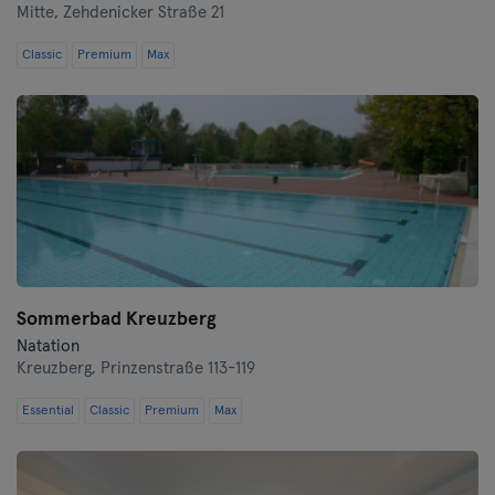
Mitte,
Zehdenicker Straße 21
Hof
Classic
Premium
Max
Homburg
Ingolstadt
Karlsruhe
Kassel
Kiel
Sommerbad Kreuzberg
Natation
Clèves
Kreuzberg,
Prinzenstraße 113-119
Cologne
Essential
Classic
Premium
Max
Konstanz