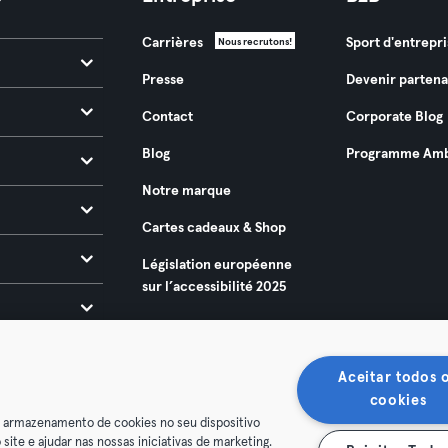
Carrières
Sport d'entrepri
Nous recrutons!
Presse
Devenir partena
Contact
Corporate Blog
Blog
Programme Amb
Notre marque
Cartes cadeaux & Shop
Législation européenne
sur l’accessibilité 2025
Aceitar todos 
cookies
o armazenamento de cookies no seu dispositivo
 site e ajudar nas nossas iniciativas de marketing.