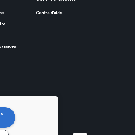
se
Centre d'aide
ire
assadeur
os