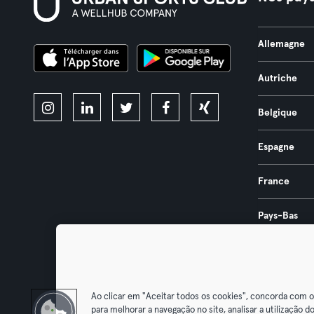
Allemagne
Autriche
Belgique
Espagne
France
Pays-Bas
Portugal
Ao clicar em "Aceitar todos os cookies", concorda com 
para melhorar a navegação no site, analisar a utilização do