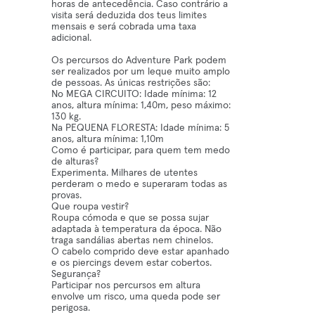
horas de antecedência. Caso contrário a
visita será deduzida dos teus limites
mensais e será cobrada uma taxa
adicional.
Os percursos do Adventure Park podem
ser realizados por um leque muito amplo
de pessoas. As únicas restrições são:
No MEGA CIRCUITO: Idade mínima: 12
anos, altura mínima: 1,40m, peso máximo:
130 kg.
Na PEQUENA FLORESTA: Idade mínima: 5
anos, altura mínima: 1,10m
Como é participar, para quem tem medo
de alturas?
Experimenta. Milhares de utentes
perderam o medo e superaram todas as
provas.
Que roupa vestir?
Roupa cómoda e que se possa sujar
adaptada à temperatura da época. Não
traga sandálias abertas nem chinelos.
O cabelo comprido deve estar apanhado
e os piercings devem estar cobertos.
Segurança?
Participar nos percursos em altura
envolve um risco, uma queda pode ser
perigosa.